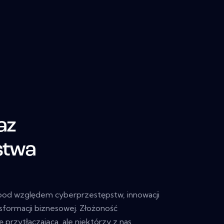
az
stwa
ej pod względem cyberprzestępstw, innowacji
sformacji biznesowej. Złożoność
przytłaczająca, ale niektórzy z nas