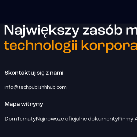
Największy zasób m
technologii korpora
Skontaktuj się z nami
info@techpublishhhub.com
Mapa witryny
Dom
Tematy
Najnowsze oficjalne dokumenty
Firmy 