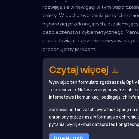
rozwijają się w nawigacji w tym współczes
zalety. W duchu tworzenia jasności z chaos
najbardziej przekonujących, oszałamiający
bezpieczeństwa cybernetycznego. Mamy n
przedstawiają spojrzenie na wyzwania, prz
proponujemy je razem.
Czytaj więcej
Wysyłając ten formularz zgadzasz się
Optiv
telefonicznie. Możesz zrezygnować z subsk
internetowe i komunikacji podlegają ich Info
Zamawiając ten zasób, wyrażasz zgodę na n
chroniony przez nasz
Informacja o ochronie
pytania, wyślij e-mail dataprotection@tech
DOWNLOAD