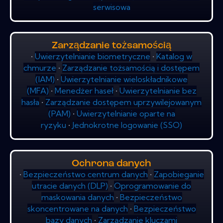
serwisowa
Zarządzanie tożsamością
•
Uwierzytelnianie biometryczne
•
Katalog w
chmurze
•
Zarządzanie tożsamością i dostępem
(IAM)
•
Uwierzytelnianie wieloskładnikowe
(MFA)
•
Menedżer haseł
•
Uwierzytelnianie bez
hasła
•
Zarządzanie dostępem uprzywilejowanym
(PAM)
•
Uwierzytelnianie oparte na
ryzyku
•
Jednokrotne logowanie (SSO)
Ochrona danych
•
Bezpieczeństwo centrum danych
•
Zapobieganie
utracie danych (DLP)
•
Oprogramowanie do
maskowania danych
•
Bezpieczeństwo
skoncentrowane na danych
•
Bezpieczeństwo
bazy danych
•
Zarządzanie kluczami