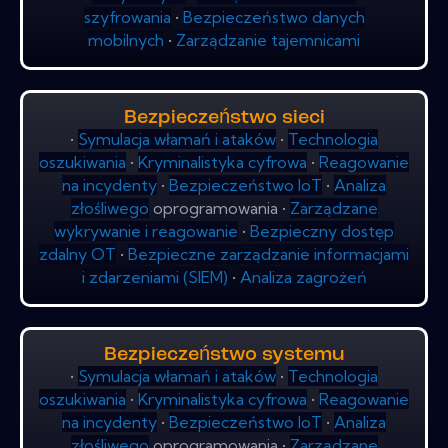
szyfrowania
•
Bezpieczeństwo danych
mobilnych
•
Zarządzanie tajemnicami
Bezpieczeństwo sieci
•
Symulacja włamań i ataków
•
Technologia
oszukiwania
•
Kryminalistyka cyfrowa
•
Reagowanie
na incydenty
•
Bezpieczeństwo IoT
•
Analiza
złośliwego
oprogramowania •
Zarządzane
wykrywanie i reagowanie
•
Bezpieczny dostęp
zdalny OT
•
Bezpieczne zarządzanie informacjami
i zdarzeniami (SIEM)
•
Analiza zagrożeń
Bezpieczeństwo systemu
•
Symulacja włamań i ataków
•
Technologia
oszukiwania
•
Kryminalistyka cyfrowa
•
Reagowanie
na incydenty
•
Bezpieczeństwo IoT
•
Analiza
złośliwego
oprogramowania •
Zarządzane