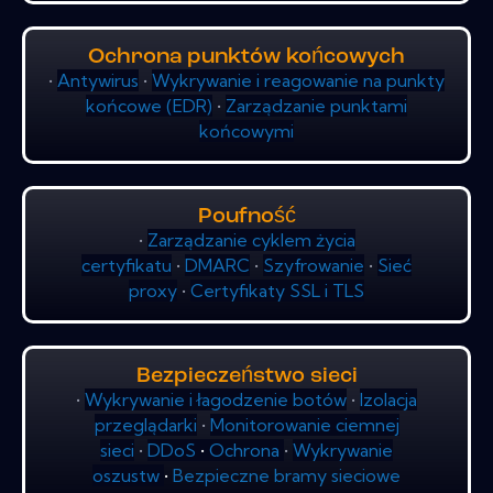
Ochrona punktów końcowych
•
Antywirus
•
Wykrywanie i reagowanie na punkty
końcowe (EDR)
•
Zarządzanie punktami
końcowymi
Poufność
•
Zarządzanie cyklem życia
certyfikatu
•
DMARC
•
Szyfrowanie
•
Sieć
proxy
•
Certyfikaty SSL i TLS
Bezpieczeństwo sieci
•
Wykrywanie i łagodzenie botów
•
Izolacja
przeglądarki
•
Monitorowanie ciemnej
sieci
•
DDoS
•
Ochrona
•
Wykrywanie
oszustw
•
Bezpieczne bramy sieciowe