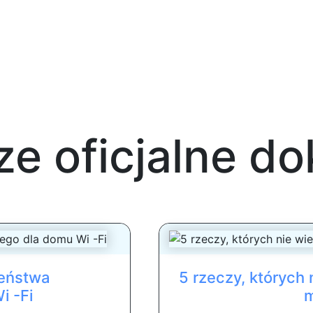
e oficjalne d
zeństwa
5 rzeczy, których
i -Fi
m