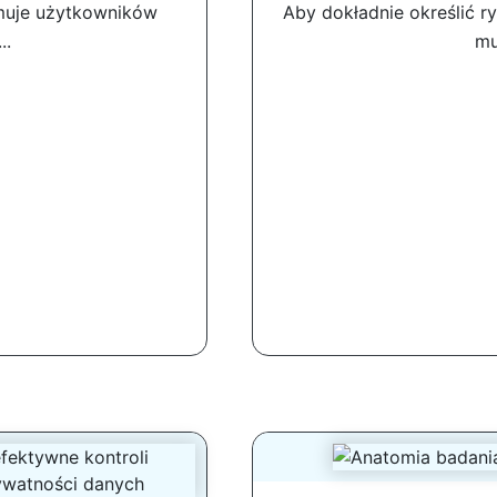
jmuje użytkowników
Aby dokładnie określić r
..
mu