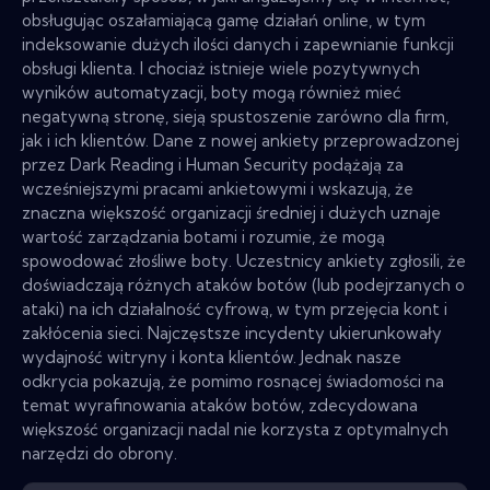
obsługując oszałamiającą gamę działań online, w tym
indeksowanie dużych ilości danych i zapewnianie funkcji
obsługi klienta. I chociaż istnieje wiele pozytywnych
wyników automatyzacji, boty mogą również mieć
negatywną stronę, sieją spustoszenie zarówno dla firm,
jak i ich klientów. Dane z nowej ankiety przeprowadzonej
przez Dark Reading i Human Security podążają za
wcześniejszymi pracami ankietowymi i wskazują, że
znaczna większość organizacji średniej i dużych uznaje
wartość zarządzania botami i rozumie, że mogą
spowodować złośliwe boty. Uczestnicy ankiety zgłosili, że
doświadczają różnych ataków botów (lub podejrzanych o
ataki) na ich działalność cyfrową, w tym przejęcia kont i
zakłócenia sieci. Najczęstsze incydenty ukierunkowały
wydajność witryny i konta klientów. Jednak nasze
odkrycia pokazują, że pomimo rosnącej świadomości na
temat wyrafinowania ataków botów, zdecydowana
większość organizacji nadal nie korzysta z optymalnych
narzędzi do obrony.