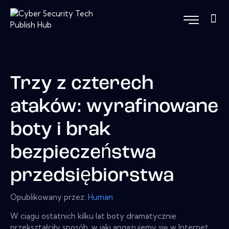
Trzy z czterech
ataków: wyrafinowane
boty i brak
bezpieczeństwa
przedsiębiorstwa
Opublikowany przez:
Human
W ciągu ostatnich kilku lat boty dramatycznie
przekształciły sposób, w jaki angażujemy się w Internet,