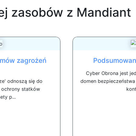
ej zasobów z
Mandiant
omów zagrożeń
Podsumowani
Cyber ​​Obrona jest j
rcze' odnoszą się do
domen bezpieczeństwa 
 ochrony statków
kont
ety p...