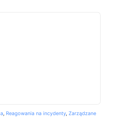
kontakt z tobą e-maile marketingowe lub
cji w dowolnym momencie.
Mandiant
strony
ji o ochronie prywatności.
 warunki użytkowania. Wszystkie dane są
watności
. Jeśli masz jeszcze jakieś pytania,
com
ia
,
Reagowania na incydenty
,
Zarządzane