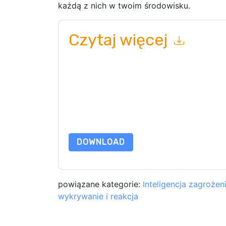
każdą z nich w twoim środowisku.
Czytaj więcej
Wysyłając ten formularz zgadzasz się
Mandiant
telefonicznie. Możesz zrezygnować z subskryp
internetowe i komunikacji podlegają ich Informac
Zamawiając ten zasób, wyrażasz zgodę na nasze
chroniony przez nasz
Informacja o ochronie pry
wyślij e-mail dataprotection@techpublishhub.
DOWNLOAD
powiązane kategorie:
Inteligencja zagrożen
wykrywanie i reakcja