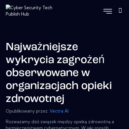
Najważniejsze
wykrycia zagrożeń
obserwowane w
organizacjach opieki
zdrowotnej
Opublikowany przez:
Vectra Al
Rozważamy dziś związek między opieką zdrowotną a
bezpieczeństwem cybernetycznym. W jaki sposób