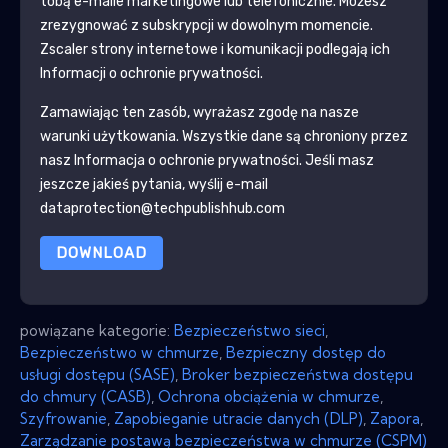
tobą e-maile marketingowe lub telefonicznie. Możesz
zrezygnować z subskrypcji w dowolnym momencie.
Zscaler
strony internetowe i komunikacji podlegają ich
Informacji o ochronie prywatności.
Zamawiając ten zasób, wyrażasz zgodę na nasze
warunki użytkowania. Wszystkie dane są chroniony przez
nasz
Informacja o ochronie prywatności
. Jeśli masz
jeszcze jakieś pytania, wyślij e-mail
dataprotection@techpublishhub.com
DOWNLOAD
powiązane kategorie:
Bezpieczeństwo sieci
,
Bezpieczeństwo w chmurze
,
Bezpieczny dostęp do
usługi dostępu (SASE)
,
Broker bezpieczeństwa dostępu
do chmury (CASB)
,
Ochrona obciążenia w chmurze
,
Szyfrowanie
,
Zapobieganie utracie danych (DLP)
,
Zapora
,
Zarządzanie postawą bezpieczeństwa w chmurze (CSPM)