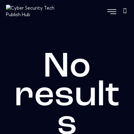
No
result
s