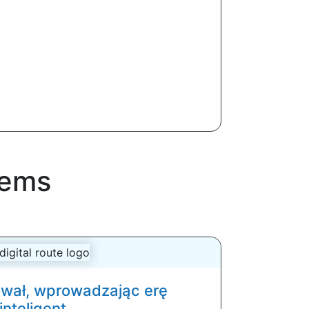
tems
wał, wprowadzając erę
inteligent...