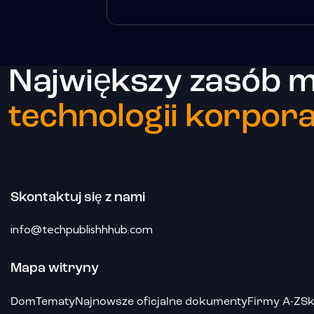
Największy zasób m
technologii korpora
Skontaktuj się z nami
info@techpublishhhub.com
Mapa witryny
Dom
Tematy
Najnowsze oficjalne dokumenty
Firmy A-Z
Sk