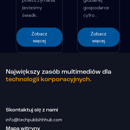
Jesteśmy
gospodarce
świadk...
cyfro...
Zobacz
Zobacz
więcej
więcej
Największy zasób multimediów dla
technologii korporacyjnych.
Skontaktuj się z nami
info@techpublishhhub.com
Mapa witryny