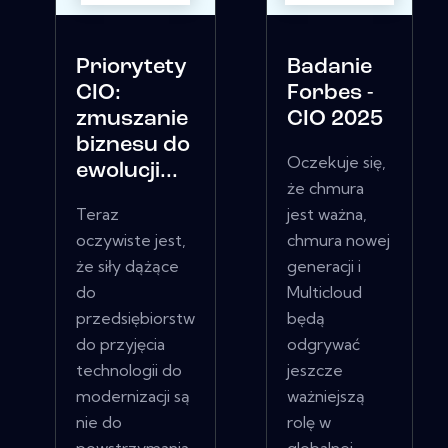
Priorytety
Badanie
CIO:
Forbes -
zmuszanie
CIO 2025
biznesu do
Oczekuje się,
ewolucji...
że chmura
Teraz
jest ważna,
oczywiste jest,
chmura nowej
że siły dążące
generacji i
do
Multicloud
przedsiębiorstw
będą
do przyjęcia
odgrywać
technologii do
jeszcze
modernizacji są
ważniejszą
nie do
rolę w
powstrzymania.
globalnej