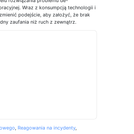
celu rozwiązania problemu de-
oracyjnej. Wraz z konsumpcją technologii i
mienić podejście, aby założyć, że brak
odny zaufania niż ruch z zewnątrz.
y
kontakt z tobą e-maile marketingowe lub
cji w dowolnym momencie.
BlackBerry
strony
ji o ochronie prywatności.
 warunki użytkowania. Wszystkie dane są
watności
. Jeśli masz jeszcze jakieś pytania,
com
cowego
,
Reagowania na incydenty
,