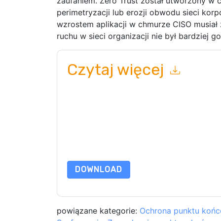
zaufaniem. Zero Trust został utworzony w 
perimetryzacji lub erozji obwodu sieci korp
wzrostem aplikacji w chmurze CISO musiał z
ruchu w sieci organizacji nie był bardziej g
Czytaj więcej
Wysyłając ten formularz zgadzasz się
BlackBerr
telefonicznie. Możesz zrezygnować z subskryp
internetowe i komunikacji podlegają ich Informac
Zamawiając ten zasób, wyrażasz zgodę na nasze
chroniony przez nasz
Informacja o ochronie pry
wyślij e-mail dataprotection@techpublishhub.
DOWNLOAD
powiązane kategorie:
Ochrona punktu koń