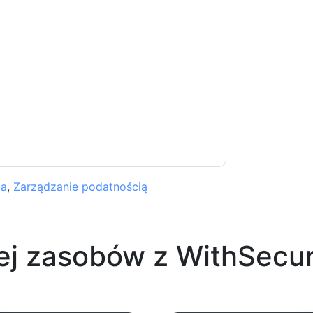
re
kontakt z tobą e-maile marketingowe lub
cji w dowolnym momencie.
WithSecure
strony
ji o ochronie prywatności.
 warunki użytkowania. Wszystkie dane są
watności
. Jeśli masz jeszcze jakieś pytania,
com
ia
,
Zarządzanie podatnością
ej zasobów z
WithSecu