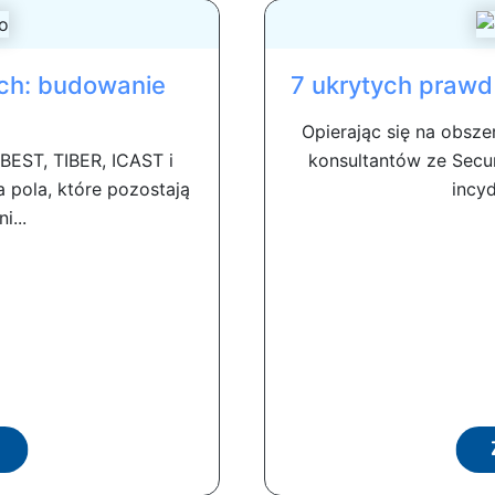
ych: budowanie
7 ukrytych praw
Opierając się na obsze
TBEST, TIBER, ICAST i
konsultantów ze Secu
a pola, które pozostają
incyd
i...