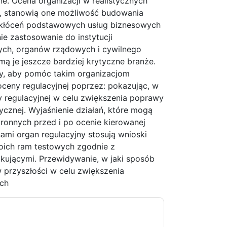
ne. Ocena organizacji w realistycznych
ji, stanowią one możliwość budowania
akłóceń podstawowych usług biznesowych
e zastosowanie do instytucji
ych, organów rządowych i cywilnego
mą je jeszcze bardziej krytyczne branże.
ny, aby pomóc takim organizacjom
ceny regulacyjnej poprzez: pokazując, w
 regulacyjnej w celu zwiększenia poprawy
cznej. Wyjaśnienie działań, które mogą
ronnych przed i po ocenie kierowanej
sami organ regulacyjny stosują wnioski
oich ram testowych zgodnie z
kującymi. Przewidywanie, w jaki sposób
 przyszłości w celu zwiększenia
ch