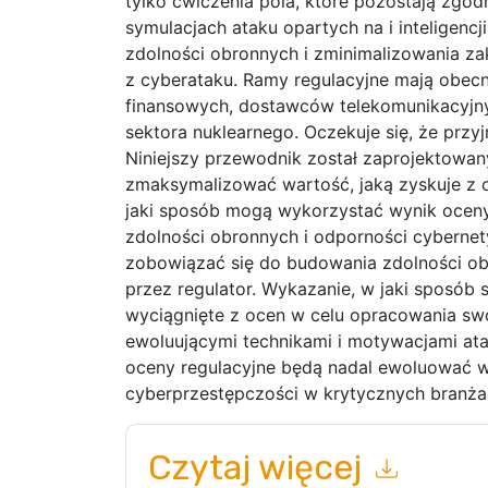
tylko ćwiczenia pola, które pozostają zgod
symulacjach ataku opartych na i inteligenc
zdolności obronnych i zminimalizowania z
z cyberataku. Ramy regulacyjne mają obecni
finansowych, dostawców telekomunikacyjn
sektora nuklearnego. Oczekuje się, że przyj
Niniejszy przewodnik został zaprojektowa
zmaksymalizować wartość, jaką zyskuje z o
jaki sposób mogą wykorzystać wynik oceny
zdolności obronnych i odporności cybernety
zobowiązać się do budowania zdolności ob
przez regulator. Wykazanie, w jaki sposób 
wyciągnięte z ocen w celu opracowania sw
ewoluującymi technikami i motywacjami ata
oceny regulacyjne będą nadal ewoluować w
cyberprzestępczości w krytycznych branża
Czytaj więcej