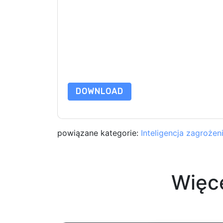
Wysyłając ten formularz zgadzasz się
WithSecu
telefonicznie. Możesz zrezygnować z subskryp
internetowe i komunikacji podlegają ich Informac
Zamawiając ten zasób, wyrażasz zgodę na nasze
chroniony przez nasz
Informacja o ochronie pry
wyślij e-mail dataprotection@techpublishhub.
DOWNLOAD
powiązane kategorie:
Inteligencja zagrożen
Więc