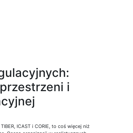
gulacyjnych:
rzestrzeni i
cyjnej
TIBER, ICAST i CORIE, to coś więcej niż