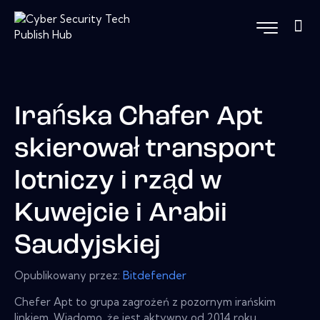
Irańska Chafer Apt
skierował transport
lotniczy i rząd w
Kuwejcie i Arabii
Saudyjskiej
Opublikowany przez:
Bitdefender
Chefer Apt to grupa zagrożeń z pozornym irańskim
linkiem. Wiadomo, że jest aktywny od 2014 roku,