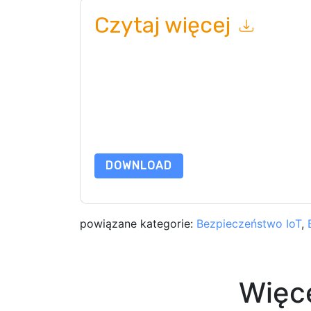
Czytaj więcej
Wysyłając ten formularz zgadzasz się
Infoblox
k
telefonicznie. Możesz zrezygnować z subskryp
internetowe i komunikacji podlegają ich Informac
Zamawiając ten zasób, wyrażasz zgodę na nasze
chroniony przez nasz
Informacja o ochronie pry
wyślij e-mail dataprotection@techpublishhub.
DOWNLOAD
powiązane kategorie:
Bezpieczeństwo IoT
,
Więc