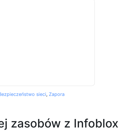
ontakt z tobą e-maile marketingowe lub
cji w dowolnym momencie.
Infoblox
strony
ji o ochronie prywatności.
 warunki użytkowania. Wszystkie dane są
watności
. Jeśli masz jeszcze jakieś pytania,
com
Bezpieczeństwo sieci
,
Zapora
ej zasobów z
Infoblox