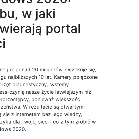
bu, w jaki
wierają portal
i
o już ponad 20 miliardów. Oczekuje się,
ągu najbliższych 10 lat. Kamery połączone
przęt diagnostyczny, systemy
ess-czynią nasze życie łatwiejszym niż
berprzestępcy, ponieważ większość
eństwa. W rezultacie są otwartymi
ą się z Internetem bez jego wiedzy,
yka dla Twojej sieci i co z tym zrobić w
adows 2020.