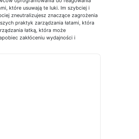
tawców oprogramowania do reagowania
i, które usuwają te luki. Im szybciej i
ciej zneutralizujesz znaczące zagrożenia
pszych praktyk zarządzania łatami, która
rządzania łatką, która może
pobiec zakłóceniu wydajności i
akt z tobą e-maile marketingowe lub
cji w dowolnym momencie.
Vipre
strony
ji o ochronie prywatności.
 warunki użytkowania. Wszystkie dane są
watności
. Jeśli masz jeszcze jakieś pytania,
com