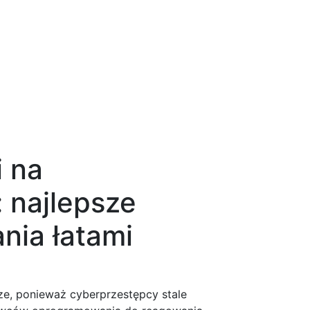
 na
 najlepsze
nia łatami
sze, ponieważ cyberprzestępcy stale