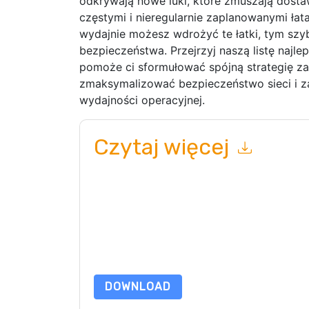
odkrywają nowe luki, które zmuszają dos
częstymi i nieregularnie zaplanowanymi łatam
wydajnie możesz wdrożyć te łatki, tym szyb
bezpieczeństwa. Przejrzyj naszą listę najle
pomoże ci sformułować spójną strategię za
zmaksymalizować bezpieczeństwo sieci i za
wydajności operacyjnej.
Czytaj więcej
Wysyłając ten formularz zgadzasz się
Vipre
kont
telefonicznie. Możesz zrezygnować z subskryp
internetowe i komunikacji podlegają ich Informac
Zamawiając ten zasób, wyrażasz zgodę na nasze
chroniony przez nasz
Informacja o ochronie pry
wyślij e-mail dataprotection@techpublishhub.
DOWNLOAD