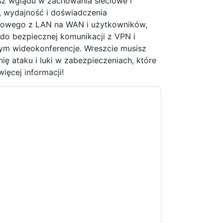
sz wglądu w zachowania sieciowe i
i, wydajność i doświadczenia
ciowego z LAN na WAN i użytkowników,
do bezpiecznej komunikacji z VPN i
tym wideokonferencje. Wreszcie musisz
ę ataku i luki w zabezpieczeniach, które
ięcej informacji!
kontakt z tobą e-maile marketingowe lub
cji w dowolnym momencie.
Gigamon
strony
ji o ochronie prywatności.
 warunki użytkowania. Wszystkie dane są
watności
. Jeśli masz jeszcze jakieś pytania,
com