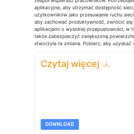
zespół wspierasz pracowników. Potrzebuje
aplikacyjne, aby utrzymać dostępność siec
użytkowników jako przesuwanie ruchu sie
aby zachować produktywność, zwrócić się 
aplikacjami o wysokiej przepustowości, w 
także zabezpieczyć zwiększoną powierzchni
stworzyła ta zmiana. Pobierz, aby uzyskać w
Czytaj więcej
Wysyłając ten formularz zgadzasz się
Gigamon
telefonicznie. Możesz zrezygnować z subskryp
internetowe i komunikacji podlegają ich Informac
Zamawiając ten zasób, wyrażasz zgodę na nasze
chroniony przez nasz
Informacja o ochronie pry
wyślij e-mail dataprotection@techpublishhub.
DOWNLOAD