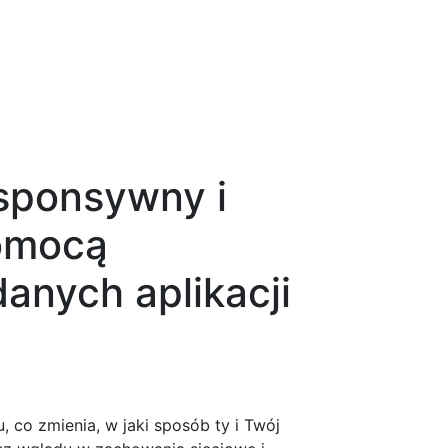
esponsywny i
omocą
danych aplikacji
 co zmienia, w jaki sposób ty i Twój