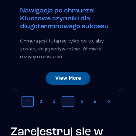
Nawigacja po chmurze:
Kluczowe czynniki dla
długoterminowego sukcesu
Chmura jest tutaj nie tylko po to, aby
zostać, ale jej wpływ rośnie. W miarę
rozwoju rozwiązań...
View More
1
2
3
…
5
6
Zarejestruj się w