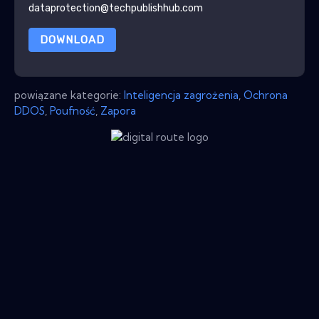
dataprotection@techpublishhub.com
DOWNLOAD
powiązane kategorie:
Inteligencja zagrożenia
,
Ochrona
DDOS
,
Poufność
,
Zapora