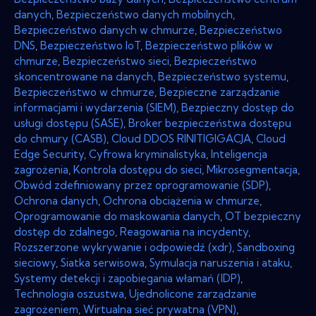
danych
,
Bezpieczeństwo danych mobilnych
,
Bezpieczeństwo danych w chmurze
,
Bezpieczeństwo
DNS
,
Bezpieczeństwo IoT
,
Bezpieczeństwo plików w
chmurze
,
Bezpieczeństwo sieci
,
Bezpieczeństwo
skoncentrowane na danych
,
Bezpieczeństwo systemu
,
Bezpieczeństwo w chmurze
,
Bezpieczne zarządzanie
informacjami i wydarzenia (SIEM)
,
Bezpieczny dostęp do
usługi dostępu (SASE)
,
Broker bezpieczeństwa dostępu
do chmury (CASB)
,
Cloud DDOS RINITIGIGACJA
,
Cloud
Edge Security
,
Cyfrowa kryminalistyka
,
Inteligencja
zagrożenia
,
Kontrola dostępu do sieci
,
Mikrosegmentacja
,
Obwód zdefiniowany przez oprogramowanie (SDP)
,
Ochrona danych
,
Ochrona obciążenia w chmurze
,
Oprogramowanie do maskowania danych
,
OT bezpieczny
dostęp do zdalnego
,
Reagowania na incydenty
,
Rozszerzone wykrywanie i odpowiedź (xdr)
,
Sandboxing
sieciowy
,
Siatka serwisowa
,
Symulacja naruszenia i ataku
,
Systemy detekcji i zapobiegania włamań (IDP)
,
Technologia oszustwa
,
Ujednolicone zarządzanie
zagrożeniem
,
Wirtualna sieć prywatna (VPN)
,