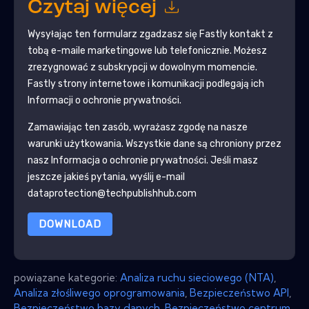
Czytaj więcej
Wysyłając ten formularz zgadzasz się
Fastly
kontakt z
tobą e-maile marketingowe lub telefonicznie. Możesz
zrezygnować z subskrypcji w dowolnym momencie.
Fastly
strony internetowe i komunikacji podlegają ich
Informacji o ochronie prywatności.
Zamawiając ten zasób, wyrażasz zgodę na nasze
warunki użytkowania. Wszystkie dane są chroniony przez
nasz
Informacja o ochronie prywatności
. Jeśli masz
jeszcze jakieś pytania, wyślij e-mail
dataprotection@techpublishhub.com
DOWNLOAD
powiązane kategorie:
Analiza ruchu sieciowego (NTA)
,
Analiza złośliwego oprogramowania
,
Bezpieczeństwo API
,
Bezpieczeństwo bazy danych
,
Bezpieczeństwo centrum