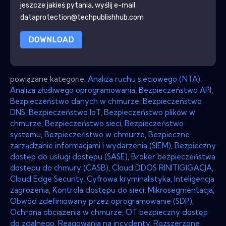
jeszcze jakieś pytania, wyślij e-mail
dataprotection@techpublishhub.com
DOWNLOAD
powiązane kategorie:
Analiza ruchu sieciowego (NTA)
,
Analiza złośliwego oprogramowania
,
Bezpieczeństwo API
,
Bezpieczeństwo danych w chmurze
,
Bezpieczeństwo
DNS
,
Bezpieczeństwo IoT
,
Bezpieczeństwo plików w
chmurze
,
Bezpieczeństwo sieci
,
Bezpieczeństwo
systemu
,
Bezpieczeństwo w chmurze
,
Bezpieczne
zarządzanie informacjami i wydarzenia (SIEM)
,
Bezpieczny
dostęp do usługi dostępu (SASE)
,
Broker bezpieczeństwa
dostępu do chmury (CASB)
,
Cloud DDOS RINITIGIGACJA
,
Cloud Edge Security
,
Cyfrowa kryminalistyka
,
Inteligencja
zagrożenia
,
Kontrola dostępu do sieci
,
Mikrosegmentacja
,
Obwód zdefiniowany przez oprogramowanie (SDP)
,
Ochrona obciążenia w chmurze
,
OT bezpieczny dostęp
do zdalnego
,
Reagowania na incydenty
,
Rozszerzone